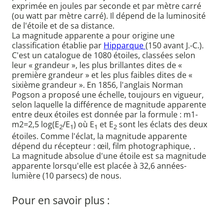
exprimée en joules par seconde et par mètre carré
(ou watt par mètre carré). Il dépend de la luminosité
de l'étoile et de sa distance.
La magnitude apparente a pour origine une
classification établie par
Hipparque
(150 avant J.-C.).
C'est un catalogue de 1080 étoiles, classées selon
leur « grandeur », les plus brillantes dites de «
première grandeur » et les plus faibles dites de «
sixième grandeur ». En 1856, l'anglais Norman
Pogson a proposé une échelle, toujours en vigueur,
selon laquelle la différence de magnitude apparente
entre deux étoiles est donnée par la formule : m1-
m2=2,5 log(E
/E
) où E
et E
sont les éclats des deux
2
1
1
2
étoiles. Comme l'éclat, la magnitude apparente
dépend du récepteur : œil, film photographique, .
La magnitude absolue d'une étoile est sa magnitude
apparente lorsqu'elle est placée à 32,6 années-
lumière (10 parsecs) de nous.
Pour en savoir plus :