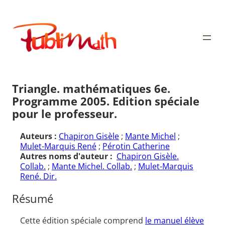
Aller
au
Publimath
contenu
Triangle. mathématiques 6e.
Programme 2005. Edition spéciale
pour le professeur.
Auteurs :
Chapiron Gisèle
;
Mante Michel
;
Mulet-Marquis René
;
Pérotin Catherine
Autres noms d'auteur :
Chapiron Gisèle.
Collab.
;
Mante Michel. Collab.
;
Mulet-Marquis
René. Dir.
Résumé
Cette édition spéciale comprend
le manuel élève