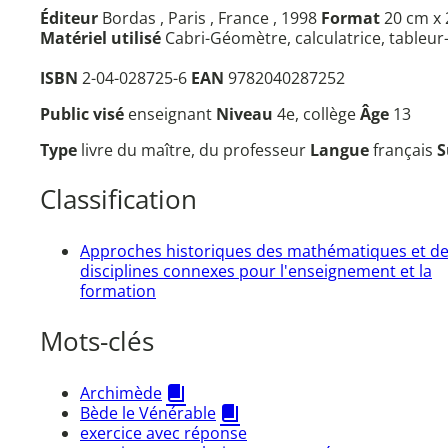
Éditeur
Bordas , Paris , France , 1998
Format
20 cm x 
Matériel utilisé
Cabri-Géomètre, calculatrice, tableu
ISBN
2-04-028725-6
EAN
9782040287252
Public visé
enseignant
Niveau
4e, collège
Âge
13
Type
livre du maître, du professeur
Langue
français
S
Classification
Approches historiques des mathématiques et d
disciplines connexes pour l'enseignement et la
formation
Mots-clés
Archimède
Bède le Vénérable
exercice avec réponse