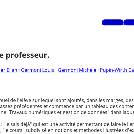
Mots-clés
Aute
e professeur.
ier Elian
;
Germoni Louis
;
Germoni Michèle
;
Pupin-Wirth Ca
uel de l'élève sur lequel sont ajoutés, dans les marges, de
classes précédentes et commence par un tableau des conten
une "Travaux numériques et gestion de données" dans laquelle
"je sais déjà" qui est une activité permettant de faire le lie
 ; "le cours" subdivisé en notions et méthodes illustrées d'