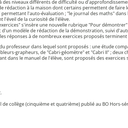
es niveaux différents de difficulté ou d'approfondissement
de rédaction à la maison dont certains permettent de faire le
 permettant l'auto-évaluation ; "le journal des maths" dans l
'éveil de la curiosité de l'élève.
es exercices" s'insère une nouvelle rubrique "Pour démontrer
d'un modèle de rédaction de la démonstration, suivi d'au
 les réponses à de nombreux exercices proposés terminent l
e du professeur dans lequel sont proposés : une étude com
tableurs-grapheurs, de "Cabri-géomètre" et "Cabri II" ; deux 
nt dans le manuel de l'élève, sont proposés des exercices 
.
de collège (cinquième et quatrième) publié au BO Hors-série