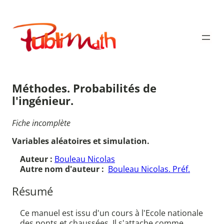
Aller
au
Publimath
contenu
Méthodes. Probabilités de
l'ingénieur.
Fiche incomplète
Variables aléatoires et simulation.
Auteur :
Bouleau Nicolas
Autre nom d'auteur :
Bouleau Nicolas. Préf.
Résumé
Ce manuel est issu d'un cours à l'Ecole nationale
des ponts et chaussées. Il s'attache comme