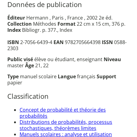
Données de publication
Éditeur
Hermann , Paris , France , 2002 2e éd.
Collection
Méthodes
Format
22 cm x 15 cm, 376 p.
Index
Bibliogr. p. 377., Index
ISBN
2-7056-6439-4
EAN
9782705664398
ISSN
0588-
2303
Public visé
élève ou étudiant, enseignant
Niveau
master
Âge
21, 22
Type
manuel scolaire
Langue
français
Support
papier
Classification
Concept de probabilité et théorie des
probabilités
Distributions de probabilités, processus
stochastiques, théorèmes limites
Manuels scolaires : analyse et utilisation