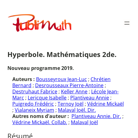
Aller
au
Publimath
contenu
Hyperbole. Mathématiques 2de.
Nouveau programme 2019.
Auteurs :
Bousseyroux Jean-Luc
;
Chrétien
Bernard
;
Desrousseaux Pierre-Antoine
;
Destruhaut Fabrice
;
Keller Anne
;
Lécole Jean-
Marc
;
Lericque Isabelle
;
Plantiveau Annie
;
Puigredo Frédéric
;
Ternoy Joël
;
Védrine Mickaël
;
Vialaneix Myriam
;
Malaval Joël. Dir.
Autres noms d'auteur :
Plantiveau Annie. Dir.
;
Védrine Mickaël. Collab.
;
Malaval Joël
Résumé