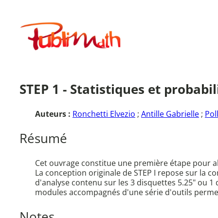
Aller
au
Publimath
contenu
STEP 1 - Statistiques et probabil
Auteurs :
Ronchetti Elvezio
;
Antille Gabrielle
;
Pol
Résumé
Cet ouvrage constitue une première étape pour abo
La conception originale de STEP I repose sur la com
d'analyse contenu sur les 3 disquettes 5.25" ou 1 
modules accompagnés d'une série d'outils permett
Notes