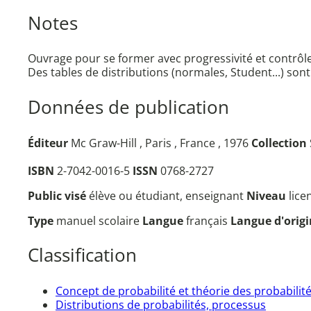
Notes
Ouvrage pour se former avec progressivité et contrôl
Des tables de distributions (normales, Student...) son
Données de publication
Éditeur
Mc Graw-Hill , Paris , France , 1976
Collection
ISBN
2-7042-0016-5
ISSN
0768-2727
Public visé
élève ou étudiant, enseignant
Niveau
lice
Type
manuel scolaire
Langue
français
Langue d'orig
Classification
Concept de probabilité et théorie des probabilit
Distributions de probabilités, processus