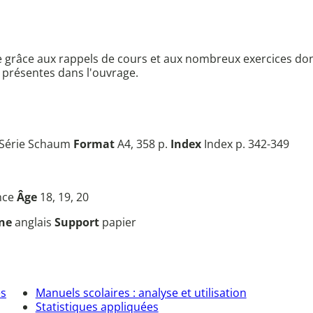
e grâce aux rappels de cours et aux nombreux exercices do
t présentes dans l'ouvrage.
Série Schaum
Format
A4, 358 p.
Index
Index p. 342-349
nce
Âge
18, 19, 20
ine
anglais
Support
papier
és
Manuels scolaires : analyse et utilisation
Statistiques appliquées