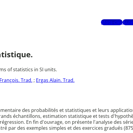
Mots-clés
Aute
tistique.
of statistics in SI units.
rançois. Trad.
;
Ergas Alain. Trad.
émentaire des probabilités et statistiques et leurs applicatio
rands échantillons, estimation statistique et tests d'hypoth
régression. En fin d'ouvrage, on présente l'analyse des séri
ré par des exemples simples et des exercices gradués (875 e