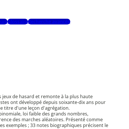
urs
Glossaire
Recherche avancée
s jeux de hasard et remonte à la plus haute
istes ont développé depuis soixante-dix ans pour
e titre d'une leçon d'agrégation.
binomiale, loi faible des grands nombres,
currence des marches aléatoires. Présenté comme
ues exemples ; 33 notes biographiques précisent le