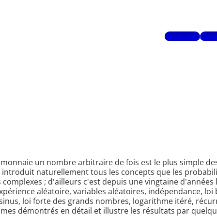
Mots-clés
Aute
e monnaie un nombre arbitraire de fois est le plus simple de
 introduit naturellement tous les concepts que les probabil
 complexes ; d'ailleurs c'est depuis une vingtaine d'années l
périence aléatoire, variables aléatoires, indépendance, loi 
csinus, loi forte des grands nombres, logarithme itéré, ré
èmes démontrés en détail et illustre les résultats par quelq