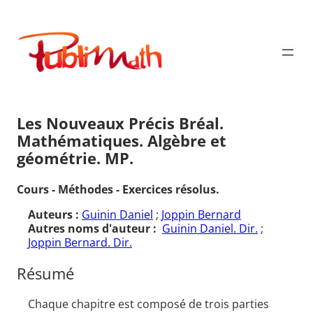
Aller
au
Publimath
contenu
Les Nouveaux Précis Bréal.
Mathématiques. Algèbre et
géométrie. MP.
Cours - Méthodes - Exercices résolus.
Auteurs :
Guinin Daniel
;
Joppin Bernard
Autres noms d'auteur :
Guinin Daniel. Dir.
;
Joppin Bernard. Dir.
Résumé
Chaque chapitre est composé de trois parties