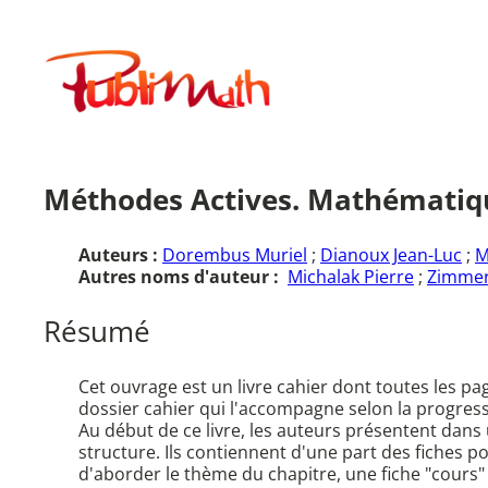
Aller
au
Publimath
contenu
Méthodes Actives. Mathématique
Auteurs :
Dorembus Muriel
;
Dianoux Jean-Luc
;
M
Autres noms d'auteur :
Michalak Pierre
;
Zimmer
Résumé
Cet ouvrage est un livre cahier dont toutes les pa
dossier cahier qui l'accompagne selon la progress
Au début de ce livre, les auteurs présentent dans
structure. Ils contiennent d'une part des fiches po
d'aborder le thème du chapitre, une fiche "cours" 