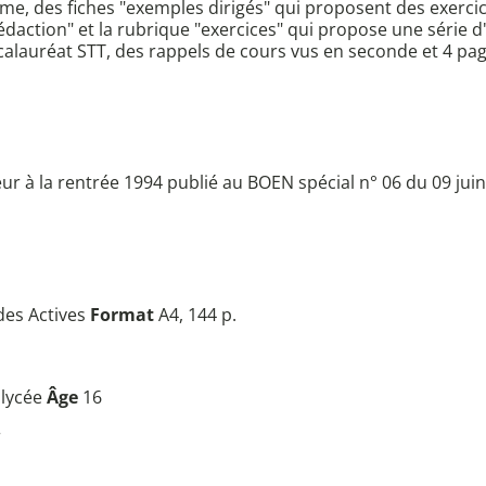
e, des fiches "exemples dirigés" qui proposent des exercice
rédaction" et la rubrique "exercices" qui propose une série 
calauréat STT, des rappels de cours vus en seconde et 4 pag
r à la rentrée 1994 publié au BOEN spécial n° 06 du 09 jui
es Actives
Format
A4, 144 p.
 lycée
Âge
16
r