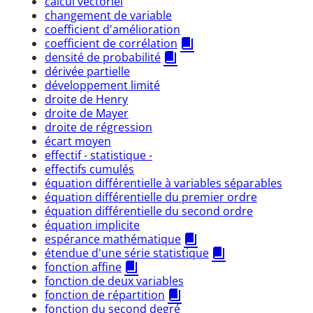
calcul vectoriel
changement de variable
coefficient d'amélioration
coefficient de corrélation
densité de probabilité
dérivée partielle
développement limité
droite de Henry
droite de Mayer
droite de régression
écart moyen
effectif - statistique -
effectifs cumulés
équation différentielle à variables séparables
équation différentielle du premier ordre
équation différentielle du second ordre
équation implicite
espérance mathématique
étendue d'une série statistique
fonction affine
fonction de deux variables
fonction de répartition
fonction du second degré