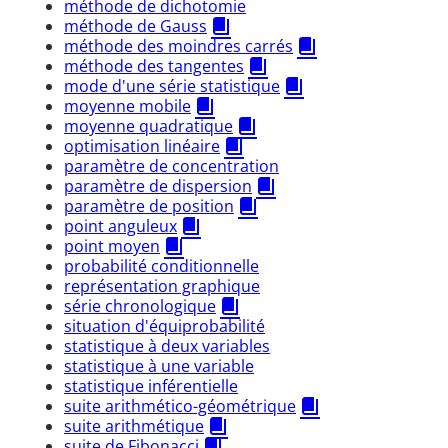
méthode de dichotomie
méthode de Gauss
méthode des moindres carrés
méthode des tangentes
mode d'une série statistique
moyenne mobile
moyenne quadratique
optimisation linéaire
paramètre de concentration
paramètre de dispersion
paramètre de position
point anguleux
point moyen
probabilité conditionnelle
représentation graphique
série chronologique
situation d'équiprobabilité
statistique à deux variables
statistique à une variable
statistique inférentielle
suite arithmético-géométrique
suite arithmétique
suite de Fibonacci