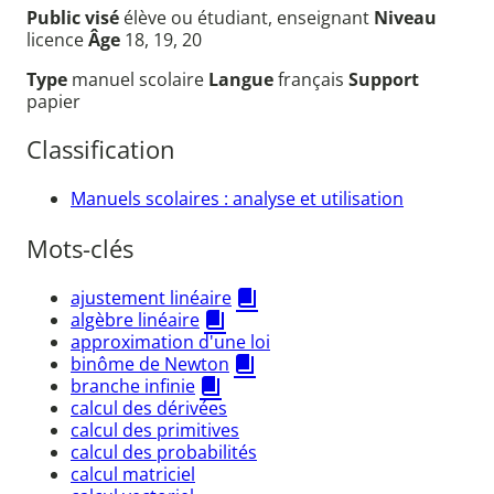
Public visé
élève ou étudiant, enseignant
Niveau
licence
Âge
18, 19, 20
Type
manuel scolaire
Langue
français
Support
papier
Classification
Manuels scolaires : analyse et utilisation
Mots-clés
ajustement linéaire
algèbre linéaire
approximation d'une loi
binôme de Newton
branche infinie
calcul des dérivées
calcul des primitives
calcul des probabilités
calcul matriciel