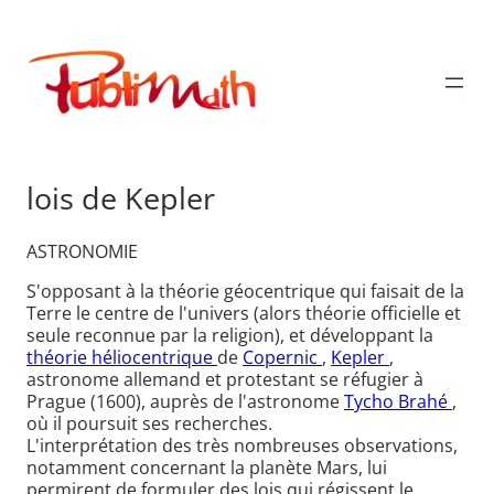
Aller
au
Publimath
contenu
lois de Kepler
ASTRONOMIE
S'opposant à la théorie géocentrique qui faisait de la
Terre le centre de l'univers (alors théorie officielle et
seule reconnue par la religion), et développant la
théorie héliocentrique
de
Copernic
,
Kepler
,
astronome allemand et protestant se réfugier à
Prague (1600), auprès de l'astronome
Tycho Brahé
,
où il poursuit ses recherches.
L'interprétation des très nombreuses observations,
notamment concernant la planète Mars, lui
permirent de formuler des lois qui régissent le