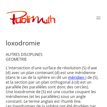
Aller
au
Publimath
contenu
loxodromie
AUTRES DISCIPLINES
GEOMETRIE
L'intersection d'une surface de révolution (S) d'axe
(d) avec un plan contenant (d) est une méridienne
(dans le cas de la sphère on dit un
méridien
) de (S),
et la section par un plan orthogonal à (d) est un
parallèle (les parallèles sont donc des cercles).
Une loxodromie de (S) est une courbe coupant les
méridiennes (et les parallèles) sous un angle
constant. Le terme anglais est rhumb line.
Les loxodromies de la sphère ont été étudiées par