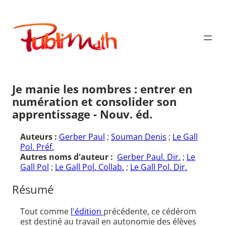
Aller
au
Publimath
contenu
Je manie les nombres : entrer en
numération et consolider son
apprentissage - Nouv. éd.
Auteurs :
Gerber Paul
;
Souman Denis
;
Le Gall
Pol. Préf.
Autres noms d'auteur :
Gerber Paul. Dir.
;
Le
Gall Pol
;
Le Gall Pol. Collab.
;
Le Gall Pol. Dir.
Résumé
Tout comme
l'édition
précédente, ce cédérom
est destiné au travail en autonomie des élèves