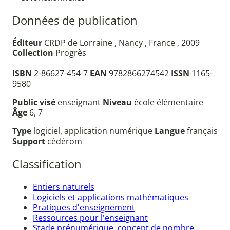
Données de publication
Éditeur
CRDP de Lorraine , Nancy , France , 2009
Collection
Progrès
ISBN
2-86627-454-7
EAN
9782866274542
ISSN
1165-
9580
Public visé
enseignant
Niveau
école élémentaire
Âge
6, 7
Type
logiciel, application numérique
Langue
français
Support
cédérom
Classification
Entiers naturels
Logiciels et applications mathématiques
Pratiques d'enseignement
Ressources pour l'enseignant
Stade prénumérique, concept de nombre