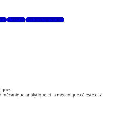
urs
Glossaire
Recherche avancée
fiques.
 la mécanique analytique et la mécanique céleste et a