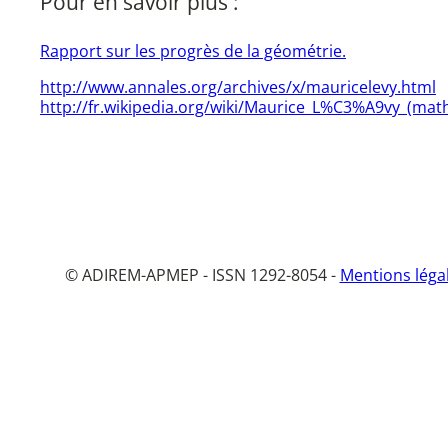
Pour en savoir plus :
Rapport sur les progrès de la géométrie.
http://www.annales.org/archives/x/mauricelevy.html
http://fr.wikipedia.org/wiki/Maurice_L%C3%A9vy_(ma
© ADIREM-APMEP - ISSN 1292-8054 -
Mentions léga