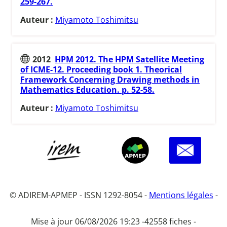
259-267.
Auteur :
Miyamoto Toshimitsu
2012
HPM 2012. The HPM Satellite Meeting
of ICME-12. Proceeding book 1. Theorical
Framework Concerning Drawing methods in
Mathematics Education. p. 52-58.
Auteur :
Miyamoto Toshimitsu
© ADIREM-APMEP - ISSN 1292-8054 -
Mentions légales
-
Mise à jour 06/08/2026 19:23 -
42558 fiches -