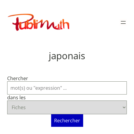
Aller
au
Publimath
contenu
japonais
Chercher
dans les
Rechercher