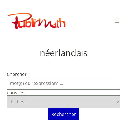
Aller
au
Publimath
contenu
néerlandais
Chercher
dans les
Rechercher