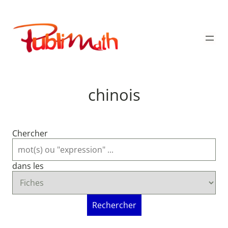
Aller
au
Publimath
contenu
chinois
Chercher
dans les
Rechercher