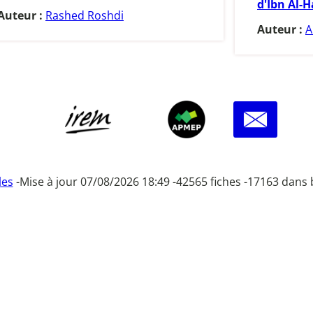
d'Ibn Al-H
Auteur :
Rashed Roshdi
Auteur :
A
les
-
Mise à jour 07/08/2026 18:49 -
42565 fiches -
17163 dans 