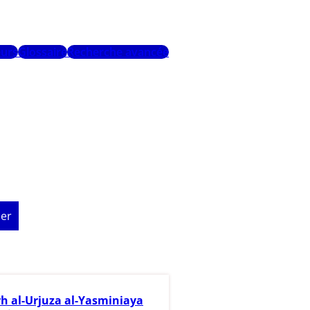
urs
Glossaire
Recherche avancée
er
h al-Urjuza al-Yasminiaya