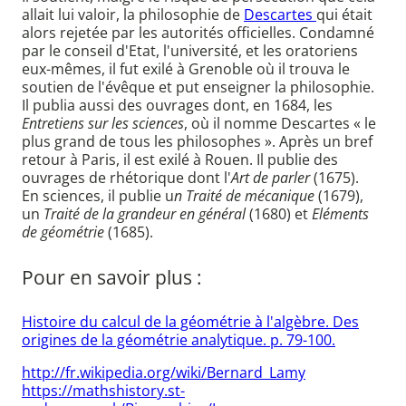
allait lui valoir, la philosophie de
Descartes
qui était
alors rejetée par les autorités officielles. Condamné
par le conseil d'Etat, l'université, et les oratoriens
eux-mêmes, il fut exilé à Grenoble où il trouva le
soutien de l'évêque et put enseigner la philosophie.
Il publia aussi des ouvrages dont, en 1684, les
Entretiens sur les sciences
, où il nomme Descartes « le
plus grand de tous les philosophes ». Après un bref
retour à Paris, il est exilé à Rouen. Il publie des
ouvrages de rhétorique dont l'
Art de parler
(1675).
En sciences, il publie u
n Traité de mécanique
(1679),
un
Traité de la grandeur en général
(1680) et
Eléments
de géométrie
(1685).
Pour en savoir plus :
Histoire du calcul de la géométrie à l'algèbre. Des
origines de la géométrie analytique. p. 79-100.
http://fr.wikipedia.org/wiki/Bernard_Lamy
https://mathshistory.st-