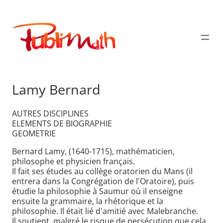
Aller
au
Publimath
contenu
Lamy Bernard
AUTRES DISCIPLINES
ELEMENTS DE BIOGRAPHIE
GEOMETRIE
Bernard Lamy, (1640-1715), mathématicien,
philosophe et physicien français.
Il fait ses études au collège oratorien du Mans (il
entrera dans la Congrégation de l'Oratoire), puis
étudie la philosophie à Saumur où il enseigne
ensuite la grammaire, la rhétorique et la
philosophie. Il était lié d'amitié avec Malebranche.
Il soutient, malgré le risque de persécution que cela