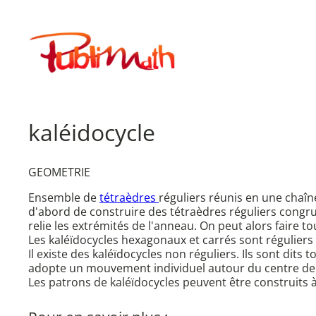
Aller
au
Publimath
contenu
kaléidocycle
GEOMETRIE
Ensemble de
tétraèdres
réguliers réunis en une chaîn
d'abord de construire des tétraèdres réguliers congrue
relie les extrémités de l'anneau. On peut alors faire 
Les kaléïdocycles hexagonaux et carrés sont réguliers ca
Il existe des kaléïdocycles non réguliers. Ils sont dit
adopte un mouvement individuel autour du centre de ro
Les patrons de kaléïdocycles peuvent être construits à 