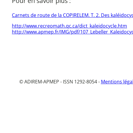
Pour en savoir plus :
Carnets de route de la COPIRELEM. T. 2. Des kaléidocycl
http://www.recreomath.qc.ca/dict_kaleidocycle.htm
http://www.apmep.fr/IMG/pdf/107_Lebeller_Kaleidocyc
© ADIREM-APMEP - ISSN 1292-8054 -
Mentions léga