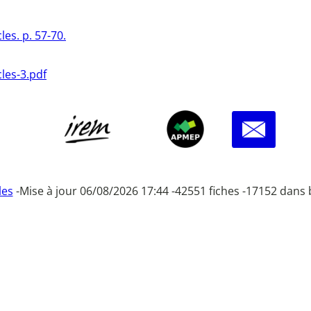
es. p. 57-70.
les-3.pdf
les
-
Mise à jour 06/08/2026 17:44 -
42551 fiches -
17152 dans 