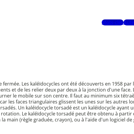
Mots-clés
Aute
e fermée. Les kaléïdocycles ont été découverts en 1958 par l
nts et de les relier deux par deux à la jonction d'une face.
tourner le mobile sur son centre. Il faut au minimum six tét
r les faces triangulaires glissent les unes sur les autres lor
s torsadés. Un kaléïdocycle torsadé est un kaléïdocycle ayant
tation. Le kaléïdocycle torsadé peut être obtenu à partir 
la main (règle graduée, crayon), ou à l'aide d'un logiciel d