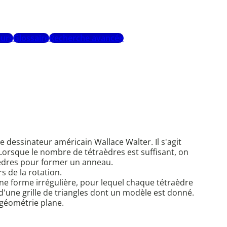
urs
Glossaire
Recherche avancée
e dessinateur américain Wallace Walter. Il s'agit
 Lorsque le nombre de tétraèdres est suffisant, on
raèdres pour former un anneau.
s de la rotation.
 une forme irrégulière, pour lequel chaque tétraèdre
d'une grille de triangles dont un modèle est donné.
e géométrie plane.