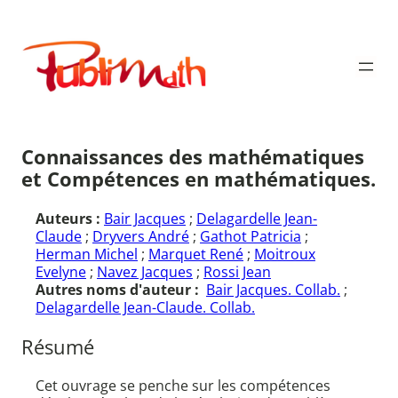
Aller
au
Publimath
contenu
Connaissances des mathématiques
et Compétences en mathématiques.
Auteurs :
Bair Jacques
;
Delagardelle Jean-
Claude
;
Dryvers André
;
Gathot Patricia
;
Herman Michel
;
Marquet René
;
Moitroux
Evelyne
;
Navez Jacques
;
Rossi Jean
Autres noms d'auteur :
Bair Jacques. Collab.
;
Delagardelle Jean-Claude. Collab.
Résumé
Cet ouvrage se penche sur les compétences