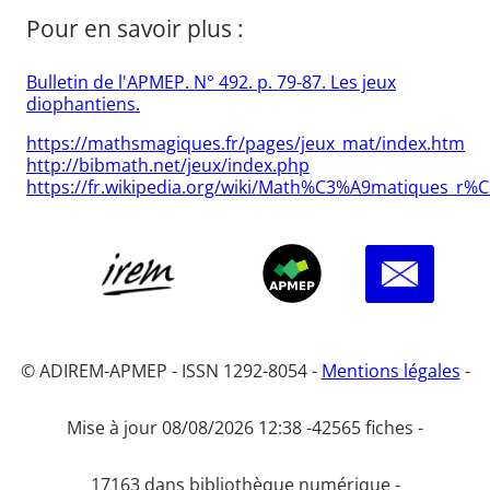
Pour en savoir plus :
Bulletin de l'APMEP. N° 492. p. 79-87. Les jeux
diophantiens.
https://mathsmagiques.fr/pages/jeux_mat/index.htm
http://bibmath.net/jeux/index.php
https://fr.wikipedia.org/wiki/Math%C3%A9matiques_r
© ADIREM-APMEP - ISSN 1292-8054 -
Mentions légales
-
Mise à jour 08/08/2026 12:38 -
42565 fiches -
17163 dans bibliothèque numérique -