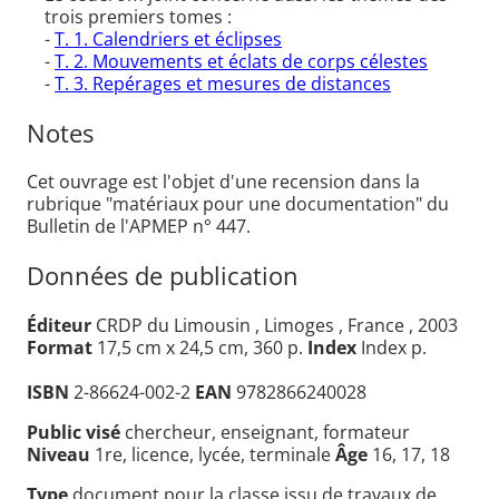
trois premiers tomes :
-
T. 1. Calendriers et éclipses
-
T. 2. Mouvements et éclats de corps célestes
-
T. 3. Repérages et mesures de distances
Notes
Cet ouvrage est l'objet d'une recension dans la
rubrique "matériaux pour une documentation" du
Bulletin de l'APMEP n° 447.
Données de publication
Éditeur
CRDP du Limousin , Limoges , France , 2003
Format
17,5 cm x 24,5 cm, 360 p.
Index
Index p.
ISBN
2-86624-002-2
EAN
9782866240028
Public visé
chercheur, enseignant, formateur
Niveau
1re, licence, lycée, terminale
Âge
16, 17, 18
Type
document pour la classe issu de travaux de