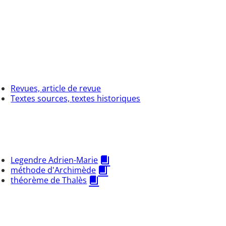
Revues, article de revue
Textes sources, textes historiques
Legendre Adrien-Marie
méthode d'Archimède
théorème de Thalès