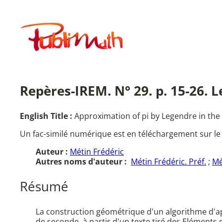
Aller
au
Publimath
contenu
Repères-IREM. N° 29. p. 15-26. 
English Title :
Approximation of pi by Legendre in the
Un fac-similé numérique est en téléchargement sur le
Auteur :
Métin Frédéric
Autres noms d'auteur :
Métin Frédéric. Préf.
;
Mé
Résumé
La construction géométrique d'un algorithme d'app
de seconde, à partir d'un texte tiré des Eléments 