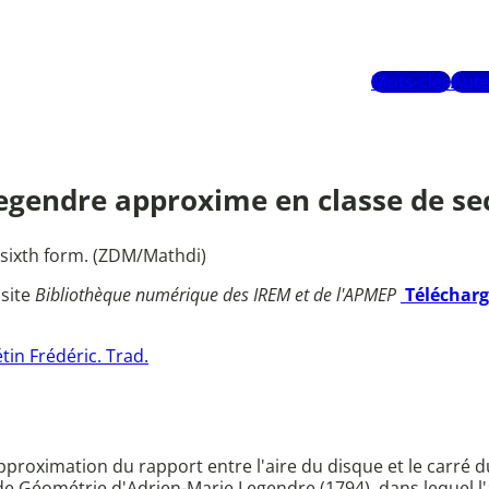
Mots-clés
Aute
Legendre approxime en classe de se
 sixth form. (ZDM/Mathdi)
 site
Bibliothèque numérique des IREM et de l'APMEP
Téléchar
tin Frédéric. Trad.
roximation du rapport entre l'aire du disque et le carré d
de Géométrie d'Adrien-Marie Legendre (1794), dans lequel l'a