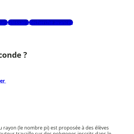
urs
Glossaire
Recherche avancée
conde ?
ger
u rayon (le nombre pi) est proposée à des élèves
uteur travaille sur des polygones inscrits dans le