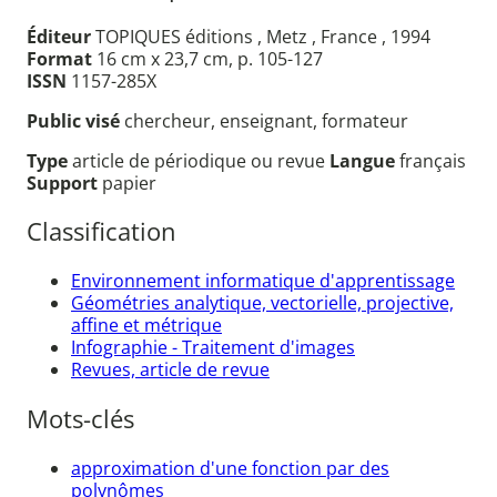
Éditeur
TOPIQUES éditions , Metz , France , 1994
Format
16 cm x 23,7 cm, p. 105-127
ISSN
1157-285X
Public visé
chercheur, enseignant, formateur
Type
article de périodique ou revue
Langue
français
Support
papier
Classification
Environnement informatique d'apprentissage
Géométries analytique, vectorielle, projective,
affine et métrique
Infographie - Traitement d'images
Revues, article de revue
Mots-clés
approximation d'une fonction par des
polynômes