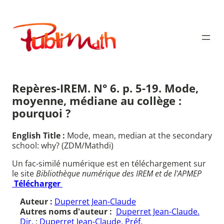
Aller
au
Publimath
contenu
Repères-IREM. N° 6. p. 5-19. Mode,
moyenne, médiane au collège :
pourquoi ?
English Title :
Mode, mean, median at the secondary
school: why? (ZDM/Mathdi)
Un fac-similé numérique est en téléchargement sur
le site
Bibliothèque numérique des IREM et de l'APMEP
Télécharger
Auteur :
Duperret Jean-Claude
Autres noms d'auteur :
Duperret Jean-Claude.
Dir.
;
Duperret Jean-Claude. Préf.