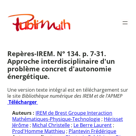
Aller
au
Publimath
contenu
Repères-IREM. N° 134. p. 7-31.
Approche interdisciplinaire d'un
problème concret d'autonomie
énergétique.
Une version texte intégral est en téléchargement sur
le site
Bibliothèque numérique des IREM et de l'APMEP
Télécharger
Auteurs :
IREM de Brest Groupe Interaction
Mathématiques-Physique-Technologie
;
Hérisset
Jérôme
;
Michal Christelle
;
Le Berre Laurent
;
Prod'Homme Matthieu
;
Plantevin Frédérique