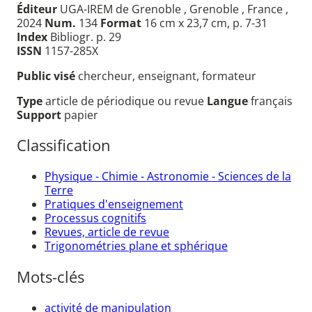
Éditeur
UGA-IREM de Grenoble , Grenoble , France ,
2024
Num.
134
Format
16 cm x 23,7 cm, p. 7-31
Index
Bibliogr. p. 29
ISSN
1157-285X
Public visé
chercheur, enseignant, formateur
Type
article de périodique ou revue
Langue
français
Support
papier
Classification
Physique - Chimie - Astronomie - Sciences de la
Terre
Pratiques d'enseignement
Processus cognitifs
Revues, article de revue
Trigonométries plane et sphérique
Mots-clés
activité de manipulation