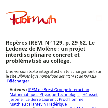
Aller
au
Publimath
contenu
Repères-IREM. N° 129. p. 29-62. Le
Ledenez de Molène : un projet
interdisciplinaire concret et
problématisé au collège.
Une version texte intégral est en téléchargement sur
le site
Bibliothèque numérique des IREM et de l'APMEP
Télécharger
Auteurs :
IREM de Brest Groupe Interaction
Mathématiques-Physique-Technologie
;
Hérisset
Jérôme
;
Le Berre Laurent
;
Prod'Homme
Matthieu
;
Plantevin Frédérique