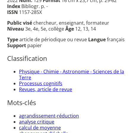
2022
Num.
129
Format
16 cm x 23,7 cm, p. 29-62
Index
Bibliogr. p. -
ISSN
1157-285X
Public visé
chercheur, enseignant, formateur
Niveau
3e, 4e, 5e, collège
Âge
12, 13, 14
Type
article de périodique ou revue
Langue
français
Support
papier
Classification
Physique - Chimie - Astronomie - Sciences de la
Terre
Processus cognitifs
Revues, article de revue
Mots-clés
agrandissement-réduction
analyse critique
calcul de moyenne