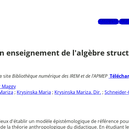
Mots-clés
Aute
Un enseignement de l'algèbre struct
e site
Bibliothèque numérique des IREM et de l'APMEP
Télécha
r Maggy
Mariza
;
Krysinska Maria
;
Krysinska Mariza. Dir.
;
Schneider-
bitieux d'établir un modèle épistémologique de référence pou
e de la théorie anthropologique du didactique. En étudiant l