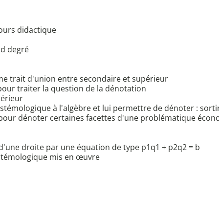
ours didactique
nd degré
 trait d'union entre secondaire et supérieur
pour traiter la question de la dénotation
périeur
témologique à l'algèbre et lui permettre de dénoter : sortir
, . pour dénoter certaines facettes d'une problématique éco
on d'une droite par une équation de type p1q1 + p2q2 = b
istémologique mis en œuvre