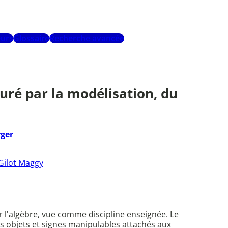
urs
Glossaire
Recherche avancée
uré par la modélisation, du
rger
Gilot Maggy
r l'algèbre, vue comme discipline enseignée. Le
es objets et signes manipulables attachés aux