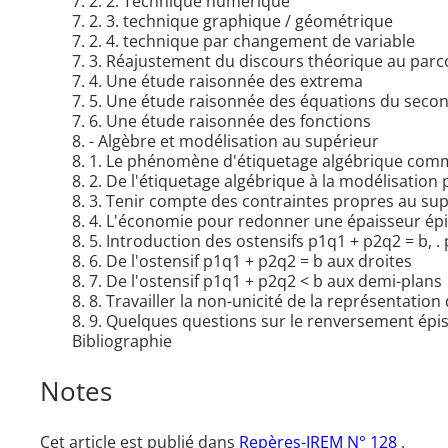
7. 2. 2. Technique numérique
7. 2. 3. technique graphique / géométrique
7. 2. 4. technique par changement de variable
7. 3. Réajustement du discours théorique au parc
7. 4. Une étude raisonnée des extrema
7. 5. Une étude raisonnée des équations du seco
7. 6. Une étude raisonnée des fonctions
8. - Algèbre et modélisation au supérieur
8. 1. Le phénomène d'étiquetage algébrique comme
8. 2. De l'étiquetage algébrique à la modélisation 
8. 3. Tenir compte des contraintes propres au su
8. 4. L'économie pour redonner une épaisseur épis
8. 5. Introduction des ostensifs p1q1 + p2q2 = b
8. 6. De l'ostensif p1q1 + p2q2 = b aux droites
8. 7. De l'ostensif p1q1 + p2q2 < b aux demi-plans
8. 8. Travailler la non-unicité de la représentati
8. 9. Quelques questions sur le renversement ép
Bibliographie
Notes
Cet article est publié dans
Repères-IREM N° 128
.