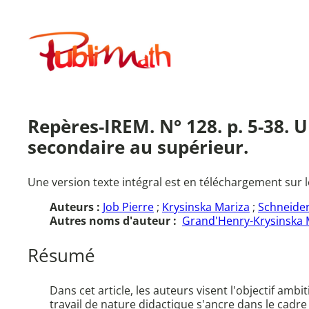
Aller
au
Publimath
contenu
Repères-IREM. N° 128. p. 5-38. 
secondaire au supérieur.
Une version texte intégral est en téléchargement sur l
Auteurs :
Job Pierre
;
Krysinska Mariza
;
Schneide
Autres noms d'auteur :
Grand'Henry-Krysinska 
Résumé
Dans cet article, les auteurs visent l'objectif am
travail de nature didactique s'ancre dans le cadr