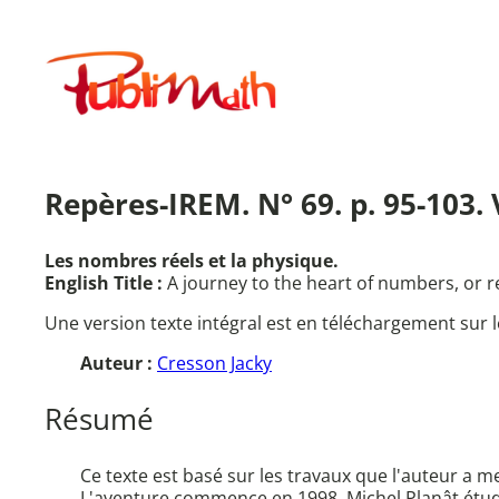
Aller
au
Publimath
contenu
Repères-IREM. N° 69. p. 95-103
Les nombres réels et la physique.
English Title :
A journey to the heart of numbers, or 
Une version texte intégral est en téléchargement sur l
Auteur :
Cresson Jacky
Résumé
Ce texte est basé sur les travaux que l'auteur a 
L'aventure commence en 1998. Michel Planât étud