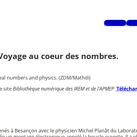
Mots-clés
Aute
. Voyage au coeur des nombres.
real numbers and physics. (ZDM/Mathdi)
e site
Bibliothèque numérique des IREM et de l'APMEP
Télécha
menés à Besançon avec le physicien Michel Planât du Laborato
ie un montage électronique appelé la boucle ouverte. Il a