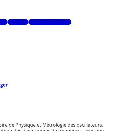
urs
Glossaire
Recherche avancée
rger
ire de Physique et Métrologie des oscillateurs.
 obtenu des diagrammes de fréquences avec une