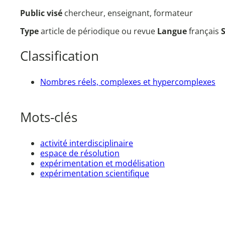
Public visé
chercheur, enseignant, formateur
Type
article de périodique ou revue
Langue
français
Classification
Nombres réels, complexes et hypercomplexes
Mots-clés
activité interdisciplinaire
espace de résolution
expérimentation et modélisation
expérimentation scientifique