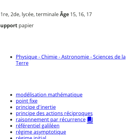
u
1re, 2de, lycée, terminale
Âge
15, 16, 17
Support
papier
Physique - Chimie - Astronomie - Sciences de la
Terre
modélisation mathématique
point fixe
principe d'inertie
principe des actions réciproques
raisonnement par récurrence
référentiel galiléen
régime asymptotique
régime initial