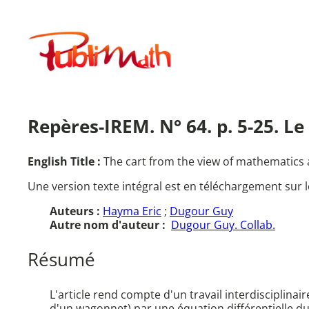
Aller
au
Publimath
contenu
Repères-IREM. N° 64. p. 5-25. 
English Title :
The cart from the view of mathematics 
Une version texte intégral est en téléchargement sur l
Auteurs :
Hayma Eric
;
Dugour Guy
Autre nom d'auteur :
Dugour Guy. Collab.
Résumé
L'article rend compte d'un travail interdiscipl
d'un wagonnet) par une équation différentielle 