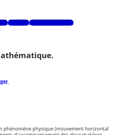
urs
Glossaire
Recherche avancée
 mathématique.
rger
 d'un phénomène physique (mouvement horizontal
cuments d'accompagnement des deux matières.