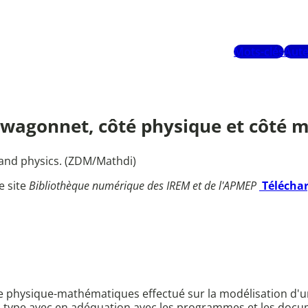
Mots-clés
Aute
Le wagonnet, côté physique et côté
and physics. (ZDM/Mathdi)
e site
Bibliothèque numérique des IREM et de l'APMEP
Télécha
inaire physique-mathématiques effectué sur la modélisation
du type avec en adéquation avec les programmes et les do