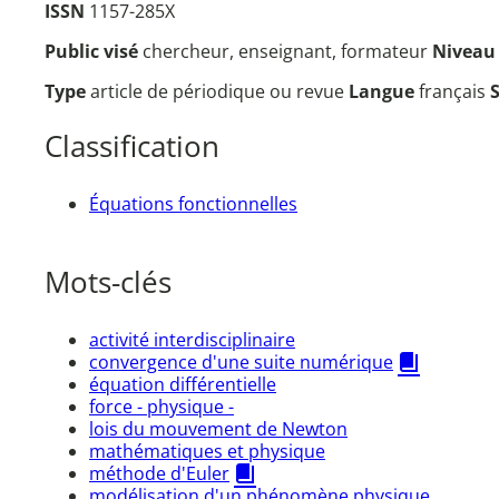
ISSN
1157-285X
Public visé
chercheur, enseignant, formateur
Nivea
Type
article de périodique ou revue
Langue
français
Classification
Équations fonctionnelles
Mots-clés
activité interdisciplinaire
convergence d'une suite numérique
équation différentielle
force - physique -
lois du mouvement de Newton
mathématiques et physique
méthode d'Euler
modélisation d'un phénomène physique