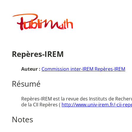
Aller
au
Publimath
contenu
Repères-IREM
Auteur :
Commission inter-IREM Repères-IREM
Résumé
Repères-IREM est la revue des Instituts de Recher
de la CII Repères (
http://www.univ-irem.fr/-cii-rep
Notes