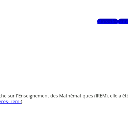
Mots-clés
Aute
che sur l'Enseignement des Mathématiques (IREM), elle a été 
eres-irem-
).