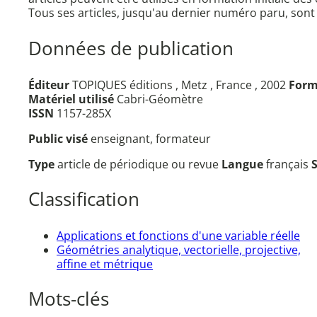
Tous ses articles, jusqu'au dernier numéro paru, sont
Données de publication
Éditeur
TOPIQUES éditions , Metz , France , 2002
Form
Matériel utilisé
Cabri-Géomètre
ISSN
1157-285X
Public visé
enseignant, formateur
Type
article de périodique ou revue
Langue
français
Classification
Applications et fonctions d'une variable réelle
Géométries analytique, vectorielle, projective,
affine et métrique
Mots-clés