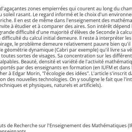
r d'agaçantes zones empierrées qui courent au long du cha
au soleil rasant. Le regard informé et le choix d'un envir
 riche. Il en est de même dans l'enseignement des mathéma
 invite à étudier et à comparer des aires. Son intérêt dépe
a grande difficulté d'une majorité d'élèves de Seconde à calc
difficulté du calcul initial demeure. Il reste à interpréter l
airage, le problème demeure relativement pauvre bien qu'il
l de géométrie dynamique (Cabri par exemple) qu'il livre sa
d toutes sortes de visages. Sa concentration sur les différen
alpables. Beauté, densité et variété de l'activité mathémati
pportés par des enseignants en formation (en IUFM et dans l
her à Edgar Morin, "l'écologie des idées". L'article s'inscrit
n des nouvelles technologies. On y souligne le fait que l'inte
hniques et physiques, naturels et artificiels).
ituts de Recherche sur l'Enseignement des Mathématiques (I
 enseignants.