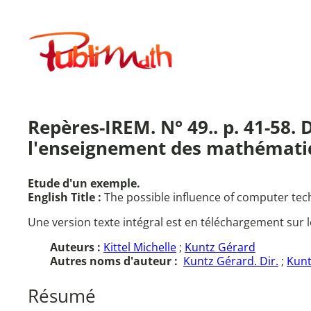
Aller
au
Publimath
contenu
Repères-IREM. N° 49.. p. 41-58.
l'enseignement des mathémati
Etude d'un exemple.
English Title :
The possible influence of computer te
Une version texte intégral est en téléchargement sur l
Auteurs :
Kittel Michelle
;
Kuntz Gérard
Autres noms d'auteur :
Kuntz Gérard. Dir.
;
Kunt
Résumé