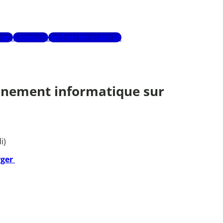
urs
Glossaire
Recherche avancée
ronnement informatique sur
i)
rger