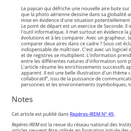
Le paysan qui défriche une nouvelle aire bute su
que la photo aérienne dessine dans sa globalité 
mise en évidence d'une situation potentiellement
Le point de départ est un exercice de Seconde. Il
l'outil informatique, il met surtout en évidence l
évolutions et à les comparer. Avec un grapheur, la 
comparer deux aires dans ce cadre ? Sous cet écl
indispensable de maîtriser. C'est avec un logicie
et de registres se multiplient. L'information pren
entre les différentes natures d'information sont p
L'article résume les enrichissements successifs a
apparent. Il est une belle illustration d'un thème c
collaboratif", issu de la puissance de communicatio
personnes et les environnements (symboliques, tec
Notes
Cet article est publié dans
Repères-IREM N° 49
.
Repères-IREM
est la revue du réseau national des Inst
articles peuvent être utilisés en formation initiale des