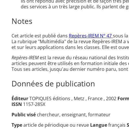
Ils ont répondu avec précision et de façon très per
des services à un très large public. Ils parlent d
Notes
Cet article est publié dans
Repères-IREM N° 47
sous la
La rubrique "Multimédia" de la revue Repères-IREM a v
et sur leurs applications dans les classes. Elle est ou
Repères-IREM
est la revue du réseau national des Inst
articles peuvent être utilisés en formation initiale des
Tous ses articles, jusqu'au dernier numéro paru, sont
Données de publication
Éditeur
TOPIQUES éditions , Metz , France , 2002
Form
ISSN
1157-285X
Public visé
chercheur, enseignant, formateur
Type
article de périodique ou revue
Langue
français