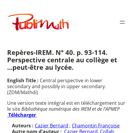
Aller
au
Publimath
contenu
Repères-IREM. N° 40. p. 93-114.
Perspective centrale au collège et
...peut-être au lycée.
English Title :
Central perspective in lower
secondary and possibly in upper secondary.
(ZDM/Mathdi)
Une version texte intégral est en téléchargement sur
le site
Bibliothèque numérique des IREM et de l'APMEP
Télécharger
Auteurs :
Cazier Bernard
;
Chamontin Françoise
Autre nom d'auteur :
Cazier Bernard. Collab.