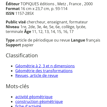
Éditeur
TOPIQUES éditions , Metz , France , 2000
Format
16 cm x 23,7 cm, p. 93-114
ISSN
1157-285X
Public visé
chercheur, enseignant, formateur
Niveau
1re, 2de, 3e, 4e, 5e, 6e, collège, lycée,
terminale
Âge
11, 12, 13, 14, 15, 16, 17
Type
article de périodique ou revue
Langue
français
Support
papier
Classification
Géométrie à 2, 3 et n dimensions
Géométrie des transformations
Revues, article de revue
Mots-clés
activité géométrique
construction géométrique
fiche d'activité