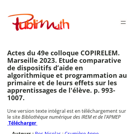
Aller
au
Publimath
contenu
Actes du 49e colloque COPIRELEM.
Marseille 2023. Etude comparative
de dispositifs d’aide en
algorithmique et programmation au
primaire et de leurs effets sur les
apprentissages de l'élève. p. 993-
1007.
Une version texte intégral est en téléchargement sur
le site
Bibliothèque numérique des IREM et de l'APMEP
Télécharger
Auteurs :
Ros Nicolas
;
Crumière Anne