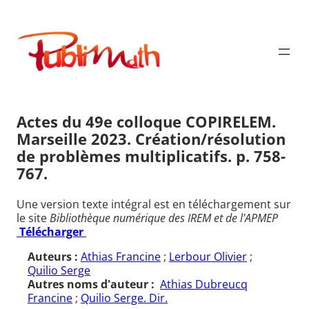
Aller
au
Publimath
contenu
Actes du 49e colloque COPIRELEM.
Marseille 2023. Création/résolution
de problèmes multiplicatifs. p. 758-
767.
Une version texte intégral est en téléchargement sur
le site
Bibliothèque numérique des IREM et de l'APMEP
Télécharger
Auteurs :
Athias Francine
;
Lerbour Olivier
;
Quilio Serge
Autres noms d'auteur :
Athias Dubreucq
Francine
;
Quilio Serge. Dir.