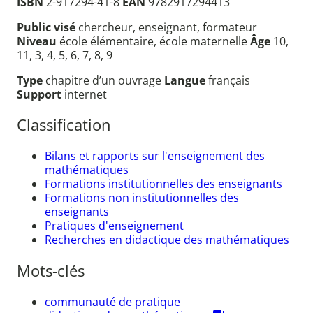
ISBN
2-917294-41-8
EAN
9782917294413
Public visé
chercheur, enseignant, formateur
Niveau
école élémentaire, école maternelle
Âge
10,
11, 3, 4, 5, 6, 7, 8, 9
Type
chapitre d’un ouvrage
Langue
français
Support
internet
Classification
Bilans et rapports sur l'enseignement des
mathématiques
Formations institutionnelles des enseignants
Formations non institutionnelles des
enseignants
Pratiques d'enseignement
Recherches en didactique des mathématiques
Mots-clés
communauté de pratique