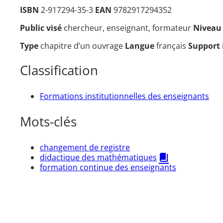
ISBN
2-917294-35-3
EAN
9782917294352
Public visé
chercheur, enseignant, formateur
Nivea
Type
chapitre d’un ouvrage
Langue
français
Support
Classification
Formations institutionnelles des enseignants
Mots-clés
changement de registre
didactique des mathématiques
formation continue des enseignants