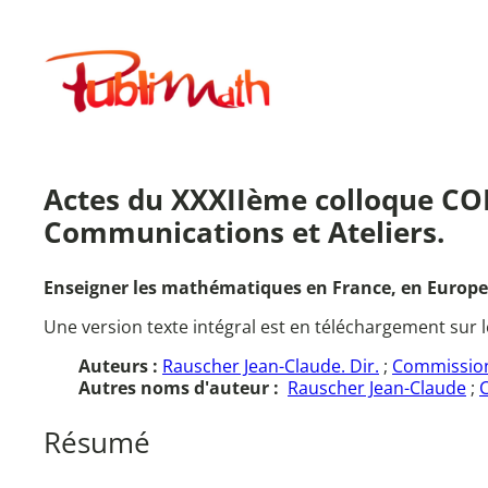
Aller
au
Publimath
contenu
Actes du XXXIIème colloque COP
Communications et Ateliers.
Enseigner les mathématiques en France, en Europe e
Une version texte intégral est en téléchargement sur l
Auteurs :
Rauscher Jean-Claude. Dir.
;
Commission
Autres noms d'auteur :
Rauscher Jean-Claude
;
Résumé