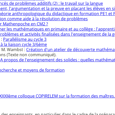
ncés de problèmes additifs (2) : le travail sur la langue
ment, l'argumentation et la preuve en plaçant les élèves en 
 théorie anthropologique du didactique en formation PE1 et 
tion comme aide à la résolution de problèmes
er Mathenpoche en CM2 ?
ner les mathématiques en primaire et au collège : l'apprent
roblèmes et activités finalisées dans l'enseignement de la 
 :
Parallélisme au cycle 3
à la liaison cycle 3/6ème
h, M. Wambst :
Création d'un atelier de découverte mathéma
tions (Texte non communiqué).
:
A propos de l'enseignement des solides : quelles mathématiqu
 recherche et moyens de formation
XXXIIème colloque COPIRELEM sur la formation des maîtres.
e des enseignants, en particulier dans le cadre de la prépar