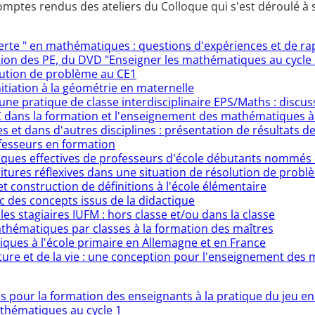
ptes rendus des ateliers du Colloque qui s'est déroulé à st
verte " en mathématiques : questions d'expériences et de ra
ation des PE, du DVD "Enseigner les mathématiques au cycle
lution de problème au CE1
tiation à la géométrie en maternelle
une pratique de classe interdisciplinaire EPS/Maths : discus
C dans la formation et l'enseignement des mathématiques à 
t dans d'autres disciplines : présentation de résultats d
fesseurs en formation
tiques effectives de professeurs d'école débutants nommés 
critures réflexives dans une situation de résolution de prob
 et construction de définitions à l'école élémentaire
c des concepts issus de la didactique
les stagiaires IUFM : hors classe et/ou dans la classe
hématiques par classes à la formation des maîtres
ues à l'école primaire en Allemagne et en France
ure et de la vie : une conception pour l'enseignement de
 pour la formation des enseignants à la pratique du jeu en 
thématiques au cycle 1