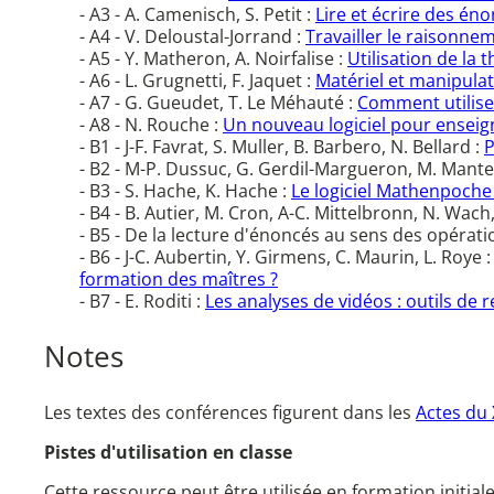
- A3 - A. Camenisch, S. Petit :
Lire et écrire des éno
- A4 - V. Deloustal-Jorrand :
Travailler le raisonne
- A5 - Y. Matheron, A. Noirfalise :
Utilisation de la
- A6 - L. Grugnetti, F. Jaquet :
Matériel et manipula
- A7 - G. Gueudet, T. Le Méhauté :
Comment utilis
- A8 - N. Rouche :
Un nouveau logiciel pour enseig
- B1 - J-F. Favrat, S. Muller, B. Barbero, N. Bellard :
P
- B2 - M-P. Dussuc, G. Gerdil-Margueron, M. Mante
- B3 - S. Hache, K. Hache :
Le logiciel Mathenpoche 
- B4 - B. Autier, M. Cron, A-C. Mittelbronn, N. Wac
- B5 - De la lecture d'énoncés au sens des opéra
- B6 - J-C. Aubertin, Y. Girmens, C. Maurin, L. Roye 
formation des maîtres ?
- B7 - E. Roditi :
Les analyses de vidéos : outils de
Notes
Les textes des conférences figurent dans les
Actes du 
Pistes d'utilisation en classe
Cette ressource peut être utilisée en formation initial