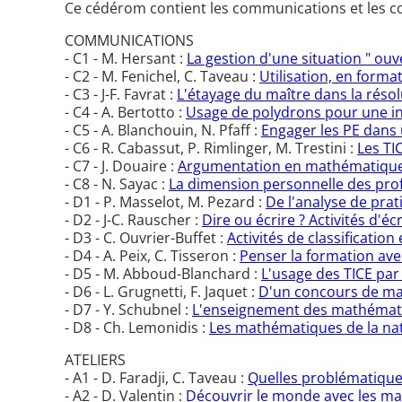
Ce cédérom contient les communications et les com
COMMUNICATIONS
- C1 - M. Hersant :
La gestion d'une situation " ou
- C2 - M. Fenichel, C. Taveau :
Utilisation, en form
- C3 - J-F. Favrat :
L'étayage du maître dans la réso
- C4 - A. Bertotto :
Usage de polydrons pour une ini
- C5 - A. Blanchouin, N. Pfaff :
Engager les PE dans 
- C6 - R. Cabassut, P. Rimlinger, M. Trestini :
Les TI
- C7 - J. Douaire :
Argumentation en mathématiques e
- C8 - N. Sayac :
La dimension personnelle des pro
- D1 - P. Masselot, M. Pezard :
De l'analyse de pra
- D2 - J-C. Rauscher :
Dire ou écrire ? Activités d'é
- D3 - C. Ouvrier-Buffet :
Activités de classification
- D4 - A. Peix, C. Tisseron :
Penser la formation ave
- D5 - M. Abboud-Blanchard :
L'usage des TICE par 
- D6 - L. Grugnetti, F. Jaquet :
D'un concours de mat
- D7 - Y. Schubnel :
L'enseignement des mathématiq
- D8 - Ch. Lemonidis :
Les mathématiques de la nat
ATELIERS
- A1 - D. Faradji, C. Taveau :
Quelles problématiques
- A2 - D. Valentin :
Découvrir le monde avec les ma