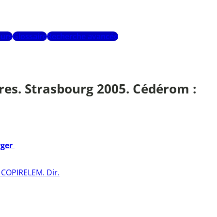
urs
Glossaire
Recherche avancée
es. Strasbourg 2005. Cédérom :
rger
 COPIRELEM. Dir.