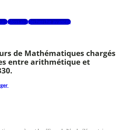
urs
Glossaire
Recherche avancée
eurs de Mathématiques chargés
es entre arithmétique et
330.
rger