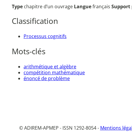
Type
chapitre d’un ouvrage
Langue
français
Support
Classification
Processus cognitifs
Mots-clés
arithmétique et algèbre
compétition mathématique
énoncé de problème
© ADIREM-APMEP - ISSN 1292-8054 -
Mentions léga