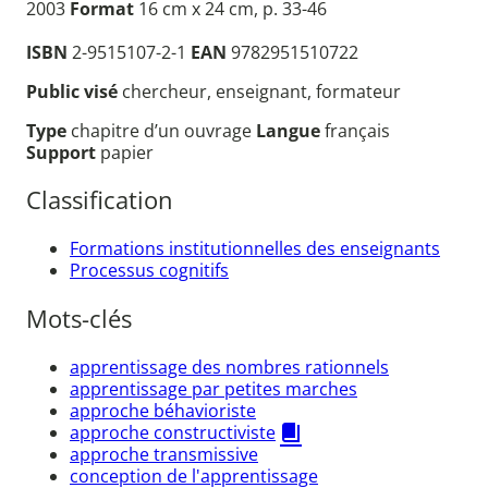
2003
Format
16 cm x 24 cm, p. 33-46
ISBN
2-9515107-2-1
EAN
9782951510722
Public visé
chercheur, enseignant, formateur
Type
chapitre d’un ouvrage
Langue
français
Support
papier
Classification
Formations institutionnelles des enseignants
Processus cognitifs
Mots-clés
apprentissage des nombres rationnels
apprentissage par petites marches
approche béhavioriste
approche constructiviste
approche transmissive
conception de l'apprentissage