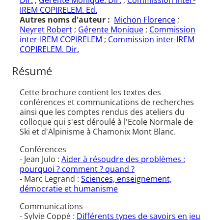
Dir.
;
Gérente Monique. Dir.
;
Commission inter-
IREM COPIRELEM. Ed.
Autres noms d'auteur :
Michon Florence
;
Neyret Robert
;
Gérente Monique
;
Commission
inter-IREM COPIRELEM
;
Commission inter-IREM
COPIRELEM. Dir.
Résumé
Cette brochure contient les textes des
conférences et communications de recherches
ainsi que les comptes rendus des ateliers du
colloque qui s'est déroulé à l'Ecole Normale de
Ski et d'Alpinisme à Chamonix Mont Blanc.
Conférences
- Jean Julo :
Aider à résoudre des problèmes :
pourquoi ? comment ? quand ?
- Marc Legrand :
Sciences, enseignement,
démocratie et humanisme
Communications
- Sylvie Coppé :
Différents types de savoirs en jeu