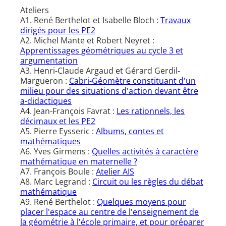
Ateliers
A1. René Berthelot et Isabelle Bloch :
Travaux
dirigés pour les PE2
A2. Michel Mante et Robert Neyret :
Apprentissages géométriques au cycle 3 et
argumentation
A3. Henri-Claude Argaud et Gérard Gerdil-
Margueron :
Cabri-Géomètre constituant d'un
milieu pour des situations d'action devant être
a-didactiques
A4. Jean-François Favrat :
Les rationnels, les
décimaux et les PE2
A5. Pierre Eysseric :
Albums, contes et
mathématiques
A6. Yves Girmens :
Quelles activités à caractère
mathématique en maternelle ?
A7. François Boule :
Atelier AIS
A8. Marc Legrand :
Circuit ou les règles du débat
mathématique
A9. René Berthelot :
Quelques moyens pour
placer l'espace au centre de l'enseignement de
la géométrie à l'école primaire, et pour préparer