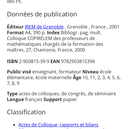
des PE.
Données de publication
Éditeur
IREM de Grenoble
, Grenoble , France , 2001
Format
A4, 390 p.
Index
Bibliogr. pag. mult.
Colloque COPIRELEM des professeurs de
mathématiques chargés de la formation des
maîtres, 27, Chamonix, France, 2000
ISBN
2-903815-39-9
EAN
9782903815394
Public visé
enseignant, formateur
Niveau
école
élémentaire, école maternelle
Âge
10, 11, 2, 3, 4, 5, 6,
7, 8, 9
Type
actes de colloques, de congrès, de séminaire
Langue
français
Support
papier
Classification
Actes de Colloque, rapports et bilans