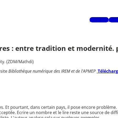
Mots-clés
Aute
s : entre tradition et modernité. p
ity. (ZDM/Mathdi)
 site
Bibliothèque numérique des IREM et de l'APMEP
Téléchar
ècles. Et pourtant, dans certain pays, il pose encore problème
ptée. Ecrire un nombre et le lire reste une source de diffic
iste. L'auteur analyse cela sur quelques exemples.