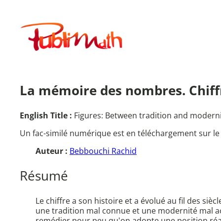
Aller
au
Publimath
contenu
La mémoire des nombres. Chiffre
English Title :
Figures: Between tradition and modern
Un fac-similé numérique est en téléchargement sur le
Auteur :
Bebbouchi Rachid
Résumé
Le chiffre a son histoire et a évolué au fil des si
une tradition mal connue et une modernité mal acce
remédier pour peu qu'on adopte une position réal