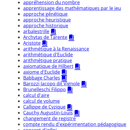
appréhension du nombre
apprentissage des mathématiques par le jeu
approche génétique
approche heuristique
approche historique
arbalestrille
Archytas de Tarente
Aristote
arithmétique à la Renaissance
arithmétique d'Euclide
arithmétique pratique
axiomatique de Hilbert
axiome d'Euclide
Babbage Charles
Barozzi Jacopo dit Vignole
Brunelleschi Filippo
calcul d'aire
calcul de volume
Callippe de Cyzique
Cauchy Augustin-Louis
changement de registre
compte rendu d'expérimentation pédagogique
concept d'infini