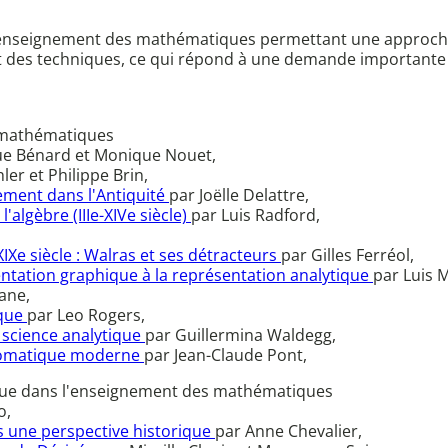
l'enseignement des mathématiques permettant une approche
 et des techniques, ce qui répond à une demande importante
s mathématiques
e Bénard et Monique Nouet,
ler et Philippe Brin,
ment dans l'Antiquité
par Joëlle Delattre,
algèbre (IIIe-XIVe siècle)
par Luis Radford,
Xe siècle : Walras et ses détracteurs
par Gilles Ferréol,
ésentation graphique à la représentation analytique
par Luis 
ane,
ique
par Leo Rogers,
 science analytique
par Guillermina Waldegg,
xiomatique moderne
par Jean-Claude Pont,
ique dans l'enseignement des mathématiques
o,
ns une perspective historique
par Anne Chevalier,