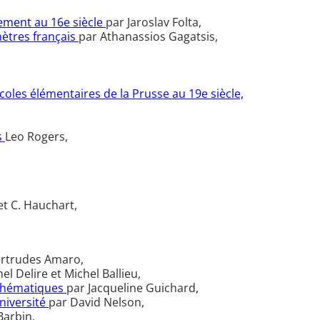
ement au 16e siècle
par Jaroslav Folta,
mètres français
par Athanassios Gagatsis,
coles élémentaires de la Prusse au 19e siècle,
s
Leo Rogers,
t C. Hauchart,
ertrudes Amaro,
el Delire et Michel Ballieu,
athématiques
par Jacqueline Guichard,
niversité
par David Nelson,
Barbin,