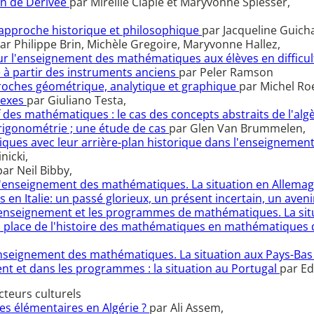
on de Dérivée
par Mireille Clapie et Maryvonne Spiesser,
 approche historique et philosophique
par Jacqueline Guicha
ar Philippe Brin, Michèle Gregoire, Maryvonne Hallez,
our l'enseignement des mathématiques aux élèves en difficu
e à partir des instruments anciens
par Peler Ramson
pproches géométrique, analytique et graphique
par Michel Ro
lexes
par Giuliano Testa,
 des mathématiques : le cas des concepts abstraits de l'alg
trigonométrie ; une étude de cas
par Glen Van Brummelen,
iques avec leur arrière-plan historique dans l'enseignemen
nicki,
par Neil Bibby,
 l'enseignement des mathématiques. La situation en Allema
en Italie: un passé glorieux, un présent incertain, un ave
l'enseignement et les programmes de mathématiques. La si
 la place de l'histoire des mathématiques en mathématiques
'enseignement des mathématiques. La situation aux Pays-Ba
nt et dans les programmes : la situation au Portugal
par Ed
cteurs culturels
es élémentaires en Algérie ?
par Ali Assem,