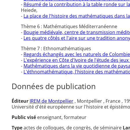
-
Résumé de la contribution à la table ronde sur l
Heiede,
-
La place de l'histoire des mathématiques dans l
Thème 6 : Mathématiques Méditerranéenne
-
Bougie médiévale, centre de transmission médi
-
Les quatre côtés et l'aire sur une tradition an
Thème 7 : Ethnomathématiques
-
Regards échangés avec les naturels de Colombi
-
L'expérience en Côte d'Ivoire de l'étude des jeux
-
Mathématiques dans la vie quotidienne de paysan
-
L'éthnomathématique, l'histoire des mathémati
Données de publication
Éditeur
IREM de Montpellier
, Montpellier , France , 1
Université d'été européenne sur l'histoire et épistém
Public visé
enseignant, formateur
Type
actes de colloques, de congrès, de séminaire
La