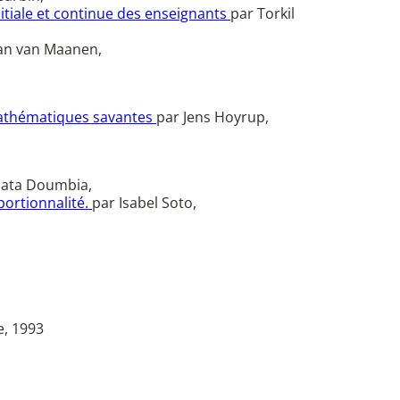
nitiale et continue des enseignants
par Torkil
Jan van Maanen,
 mathématiques savantes
par Jens Hoyrup,
mata Doumbia,
portionnalité.
par Isabel Soto,
e, 1993