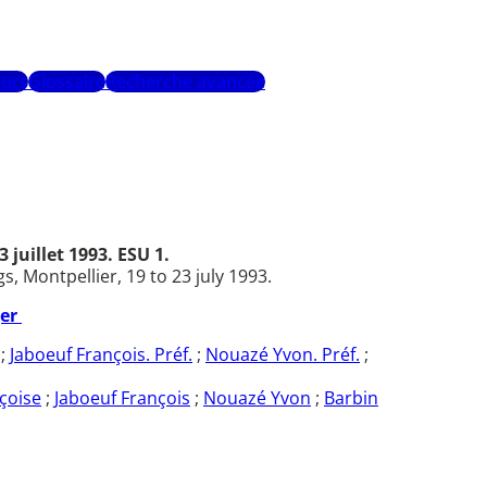
urs
Glossaire
Recherche avancée
juillet 1993. ESU 1.
 Montpellier, 19 to 23 july 1993.
ger
;
Jaboeuf François. Préf.
;
Nouazé Yvon. Préf.
;
çoise
;
Jaboeuf François
;
Nouazé Yvon
;
Barbin