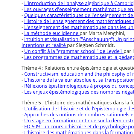
-
L'introduction de l'analyse algébrique à Cambri
-
Les ouvrages d'enseignement mathématique en la
-
Quelques caractéristiques de l'enseignement de 
-
Histoire de l'enseignement des mathématiques
-
L'enseignement des mathématiques dans les uni
-
La méthode euclidienne
par Marta Menghini,
-
Intuition et visualisation ("Anschauung") Un pri
intentions et réalité
par Siegben Schmidt,
-
Un conflit à la "grammar school " de Leyde1
par 
-
Les programmes de mathématiques et la pédagogi
Thème 4 : Relations entre épistémologie et quest
-
Constructivism, education and the philosphy o
-
L'histoire de la valeur absolue et sa transpositi
-
Réflexions épistémologiques à propos du conce
-
Les enjeux épistémologiques des nombres négat
Thème 5 : L'histoire des mathématiques dans la fo
-
L'utilisation de l'histoire et de l'épistémologi
-
Approches des notions de nombres rationnels et i
-
Un stage en formation continue sur la démonstra
-
ED 509 : un cours d'histoire et de psychologie
-
L'histoire des mathématiques dans la formatio