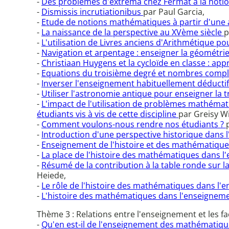
-
Des problèmes d'extrema chez Fermat à la noti
-
Dismissis incrutiationibus
par Paul Garcia,
-
Etude de notions mathématiques à partir d'une
-
La naissance de la perspective au XVème siècle
p
-
L'utilisation de Livres anciens d'Arithmétique p
-
Navigation et arpentage : enseigner la géométri
-
Christiaan Huygens et la cycloïde en classe : a
-
Equations du troisième degré et nombres comp
-
Inverser l'enseignement habituellement déductif
-
Utiliser l'astronomie antique pour enseigner la 
-
L'impact de l'utilisation de problèmes mathémat
étudiants vis à vis de cette discipline
par Greisy Wi
-
Comment voulons-nous rendre nos étudiants ?
-
Introduction d'une perspective historique dans
-
Enseignement de l'histoire et des mathématiques 
-
La place de l'histoire des mathématiques dans 
-
Résumé de la contribution à la table ronde sur
Heiede,
-
Le rôle de l'histoire des mathématiques dans l
-
L'histoire des mathématiques dans l'enseigneme
Thème 3 : Relations entre l'enseignement et les fa
-
Qu'en est-il de l'enseignement des mathématiqu