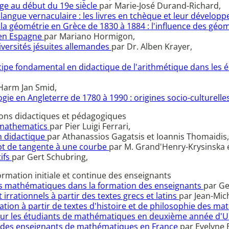
dge au début du 19e siècle
par Marie-José Durand-Richard,
ngue vernaculaire : les livres en tchèque et leur développ
la géométrie en Grèce de 1830 à 1884 : l'influence des géo
 en Espagne
par Mariano Hormigon,
versités jésuites allemandes
par Dr. Alben Krayer,
ncipe fondamental en didactique de l'arithmétique dans les é
Harm Jan Smid,
e en Angleterre de 1780 à 1990 : origines socio-culturelle
ions didactiques et pédagogiques
f mathematics
par Pier Luigi Ferrari,
on didactique
par Athanassios Gagatsis et Ioannis Thomaidis,
pt de tangente à une courbe
par M. Grand'Henry-Krysinska e
ifs
par Gert Schubring,
rmation initiale et continue des enseignants
e des mathématiques dans la formation des enseignants
par G
rrationnels à partir des textes grecs et latins
par Jean-Mich
tion à partir de textes d'histoire et de philosophie des m
 pour les étudiants de mathématiques en deuxième année d'U
n des enseignants de mathématiques en France
par Evelyne 