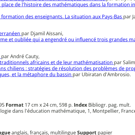
a place de l'histoire des mathématiques dans la formation i
a formation des enseignants. La situation aux Pays-Bas
par 
terranéen
par Djamil Aïssani,
onyme et oubliée qui a engendré ou influencé trois grandes
e
par André Cauty,
 traditionnels africains et de leur mathématisation
par Sali
s chiliens : stratégies de résolution des problèmes de pro
ques, et la métaphore du bassin
par Ubiratan d'Ambrosio.
995
Format
17 cm x 24 cm, 598 p.
Index
Bibliogr. pag. mult.
ologie dans l'éducation mathématique, 1, Montpellier, Franc
ngue
anglais, français, multilingue
Support
papier