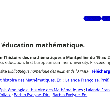
Mots-clés
Aute
 l'éducation mathématique.
r l'histoire des mathématiques à Montpellier du 19 au 23 
 education: first European summer university. Proceedings,
 site
Bibliothèque numérique des IREM et de l'APMEP
Téléchar
t histoire des Mathématiques. Ed.
;
Lalande Françoise. Préf.
Epistémologie et histoire des Mathématiques
;
Lalande Fran
ollab.
;
Barbin Evelyne. Dir.
;
Barbin Evelyne. Ed.