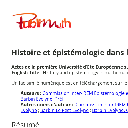
Aller
au
Publimath
contenu
Histoire et épistémologie dans
Actes de la première Université d'Eté Européenne su
English Title :
History and epistemology in mathematics
Un fac-similé numérique est en téléchargement sur le
Auteurs :
Commission inter-IREM Epistémologie e
Barbin Evelyne. Préf.
Autres noms d'auteur :
Commission inter-IREM 
Evelyne
;
Barbin Le Rest Evelyne
;
Barbin Evelyne. C
Résumé