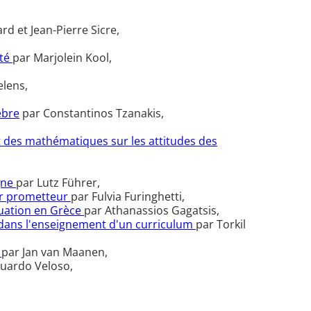
rd et Jean-Pierre Sicre,
lté
par Marjolein Kool,
elens,
èbre
par Constantinos Tzanakis,
t des mathématiques sur les attitudes des
gne
par Lutz Führer,
nir prometteur
par Fulvia Furinghetti,
tuation en Grèce
par Athanassios Gagatsis,
 dans l'enseignement d'un curriculum
par Torkil
s
par Jan van Maanen,
uardo Veloso,