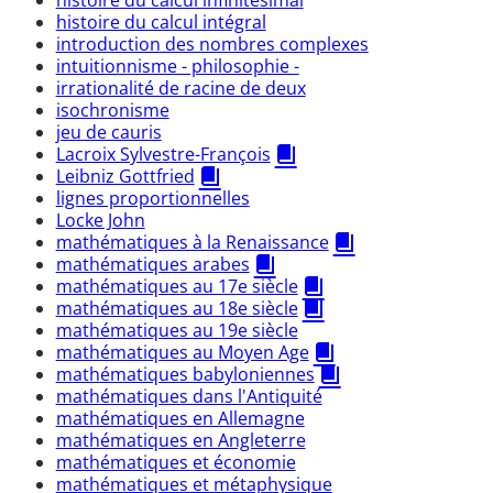
histoire du calcul intégral
introduction des nombres complexes
intuitionnisme - philosophie -
irrationalité de racine de deux
isochronisme
jeu de cauris
Lacroix Sylvestre-François
Leibniz Gottfried
lignes proportionnelles
Locke John
mathématiques à la Renaissance
mathématiques arabes
mathématiques au 17e siècle
mathématiques au 18e siècle
mathématiques au 19e siècle
mathématiques au Moyen Age
mathématiques babyloniennes
mathématiques dans l'Antiquité
mathématiques en Allemagne
mathématiques en Angleterre
mathématiques et économie
mathématiques et métaphysique