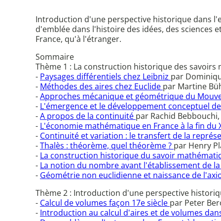
Introduction d'une perspective historique dans 
d'emblée dans l'histoire des idées, des sciences
France, qu'à l'étranger.
Sommaire
Thème 1 : La construction historique des savoir
-
Paysages différentiels chez Leibniz
par Dominiqu
-
Méthodes des aires chez Euclide
par Martine Büh
-
Approches mécanique et géométrique du Mouve
-
L'émergence et le développement conceptuel de l'
-
A propos de la continuité
par Rachid Bebbouchi,
-
L'économie mathématique en France à la fin du XI
-
Continuité et variation : le transfert de la repr
-
Thalès : théorème, quel théorème ?
par Henry Pl
-
La construction historique du savoir mathémat
-
La notion du nombre avant l'établissement de la
-
Géométrie non euclidienne et naissance de l'a
Thème 2 : Introduction d'une perspective histor
-
Calcul de volumes façon 17e siècle
par Peter Ber
-
Introduction au calcul d'aires et de volumes da