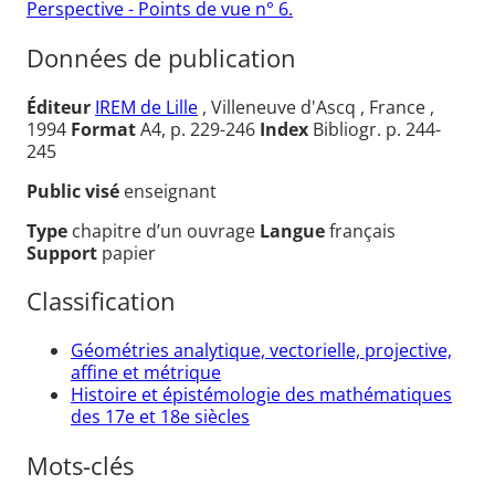
Perspective - Points de vue n° 6.
Données de publication
Éditeur
IREM de Lille
, Villeneuve d'Ascq , France ,
1994
Format
A4, p. 229-246
Index
Bibliogr. p. 244-
245
Public visé
enseignant
Type
chapitre d’un ouvrage
Langue
français
Support
papier
Classification
Géométries analytique, vectorielle, projective,
affine et métrique
Histoire et épistémologie des mathématiques
des 17e et 18e siècles
Mots-clés