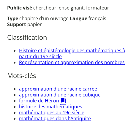
Public visé
chercheur, enseignant, formateur
Type
chapitre d’un ouvrage
Langue
français
Support
papier
Classification
Histoire et épistémologie des mathématiques à
partir du 19e siècle
Représentation et approximation des nombres
Mots-clés
approximation d'une racine carrée
approximation d'une racine cubique
formule de Héron
histoire des mathématiques
mathématiques au 19e siècle
mathématiques dans l'Antiquité