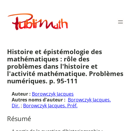
Aller
au
Publimath
contenu
Histoire et épistémologie des
mathématiques : rôle des
problèmes dans l'histoire et
l'activité mathématique. Problèmes
numériques. p. 95-111
Auteur :
Borowczyk Jacques
Autres noms d'auteur :
Borowczyk Jacques.
Dir.
;
Borowczyk Jacques. Préf.
Résumé