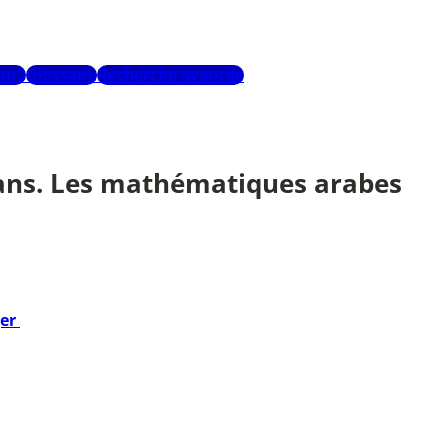
urs
Glossaire
Recherche avancée
 Mans. Les mathématiques arabes
ger