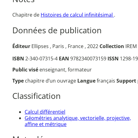
Chapitre de
Histoires de calcul infinitésimal
.
Données de publication
Éditeur
Ellipses , Paris , France , 2022
Collection
IREM 
ISBN
2-340-07315-4
EAN
9782340073159
ISSN
1298-19
Public visé
enseignant, formateur
Type
chapitre d’un ouvrage
Langue
français
Support
Classification
Calcul différentiel
Géométries analytique, vectorielle, projective,
affine et métrique